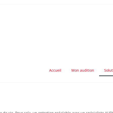
Accueil
Mon audition
Solut
e de vie. Pour cela, un entretien préalable avec un spécialiste AU