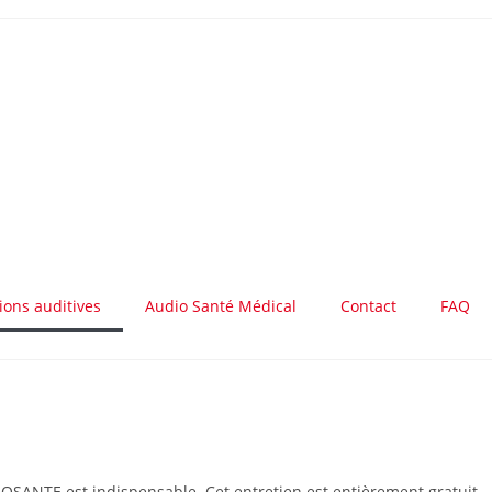
ions auditives
Audio Santé Médical
Contact
FAQ
DIOSANTE est indispensable. Cet entretien est entièrement gratuit